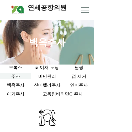
연세공항의원
백옥주사
보톡스
레이저 토닝
필링
주사
비만관리
점 제거
백옥주사
신데렐라주사
연어주사
아기주사
고용량비타민C 주사