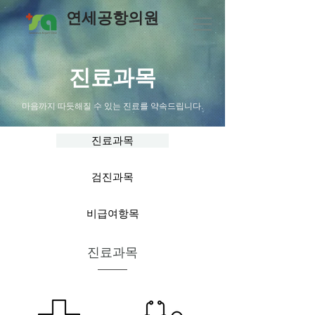
연세공항의원
진료과목
마음까지 따듯해질 수 있는 진료를 약속드립니다.
진료과목
검진과목
비급여항목
진료과목